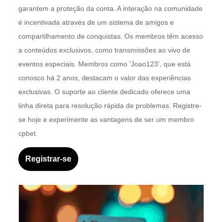
garantem a proteção da conta. A interação na comunidade
é incentivada através de um sistema de amigos e
compartilhamento de conquistas. Os membros têm acesso
a conteúdos exclusivos, como transmissões ao vivo de
eventos especiais. Membros como 'Joao123', que está
conosco há 2 anos, destacam o valor das experiências
exclusivas. O suporte ao cliente dedicado oferece uma
linha direta para resolução rápida de problemas. Registre-
se hoje e experimente as vantagens de ser um membro
cpbet.
Registrar-se