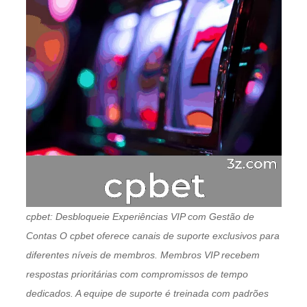
cpbet: Desbloqueie Experiências VIP com Gestão de
Contas O cpbet oferece canais de suporte exclusivos para
diferentes níveis de membros. Membros VIP recebem
respostas prioritárias com compromissos de tempo
dedicados. A equipe de suporte é treinada com padrões