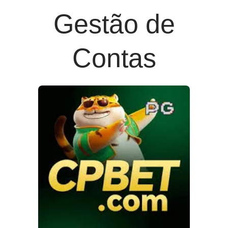
Gestão de
Contas