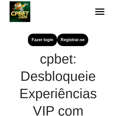
Skip
to
Cadastre-se na cpbet e aproveite um bônus de
content
100% no primeiro depósito, até R$8.100. Jogue
mais de 4.000 jogos, incluindo slots populares,
jogos de mesa e apostas esportivas. Plataforma
segura, pagamentos rápidos e suporte 24/7.
Fazer login
Registrar-se
cpbet:
Desbloqueie
Experiências
VIP com